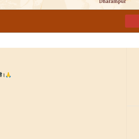
त है।🙏