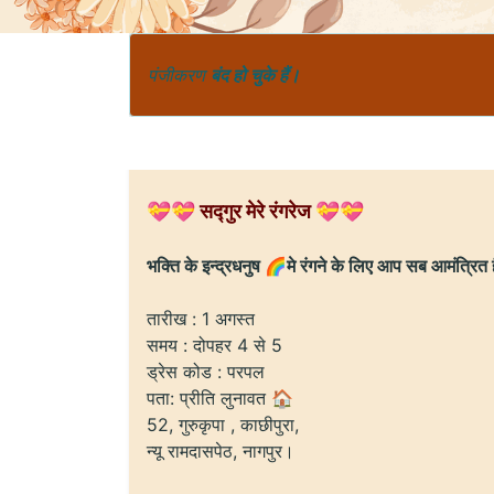
पंजीकरण
बंद हो चुके हैं।
💝💝 सद्गुर मेरे रंगरेज 💝💝
भक्ति के इन्द्रधनुष 🌈मे रंगने के लिए आप सब आमंत्रि
तारीख : 1️ अगस्त
समय : दोपहर 4 से 5
ड्रेस कोड : परपल
पता: प्रीति लुनावत 🏠
52, गुरुकृपा , काछीपुरा,
न्यू रामदासपेठ, नागपुर।